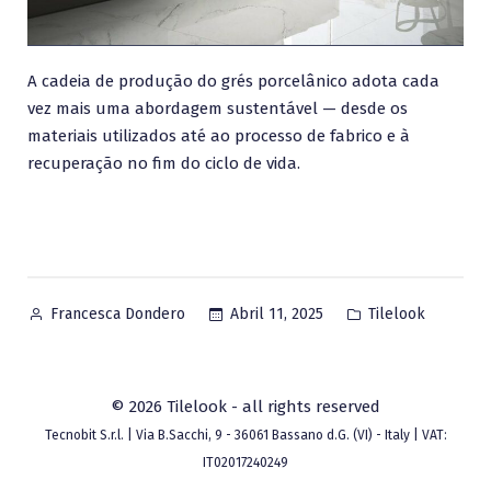
A cadeia de produção do grés porcelânico adota cada
vez mais uma abordagem sustentável — desde os
materiais utilizados até ao processo de fabrico e à
recuperação no fim do ciclo de vida.
Posted
Posted
Abril 11, 2025
Tilelook
Francesca Dondero
by
in
© 2026 Tilelook - all rights reserved
Tecnobit S.r.l. | Via B.Sacchi, 9 - 36061 Bassano d.G. (VI) - Italy | VAT:
IT02017240249